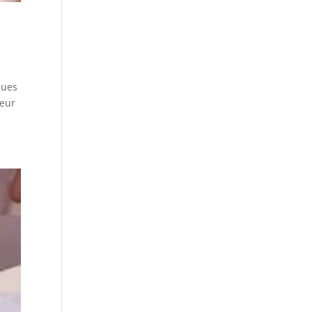
ques
deur