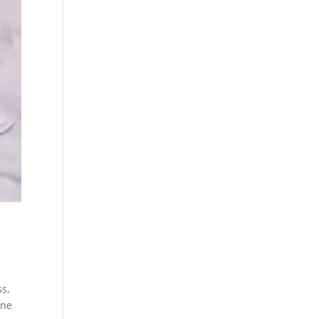
ss,
nne